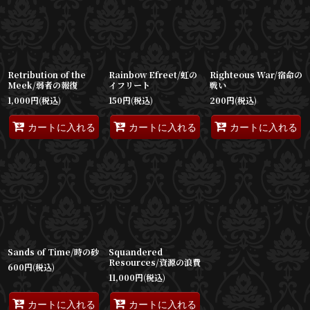
並び順
:
絞り込む
Retribution of the
Rainbow Efreet/虹の
Righteous War/宿命の
Meek/弱者の報復
イフリート
戦い
1,000
円
(税込)
150
円
(税込)
200
円
(税込)
カートに入れる
カートに入れる
カートに入れる
Sands of Time/時の砂
Squandered
Resources/資源の浪費
600
円
(税込)
11,000
円
(税込)
カートに入れる
カートに入れる