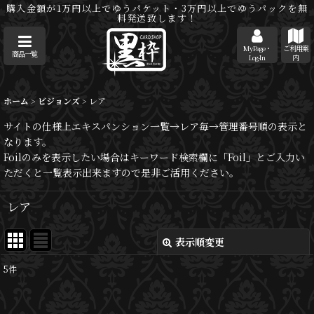
購入金額が1万円以上でゆうパケット・3万円以上でゆうパックを無
料発送致します！
MyPage・
ご利用案
商品一覧
Log-In
内
ホーム
>
ビジョンズ
>
レア
サイトの仕様上エキスパンション一覧→レア毎→管理番号順の表示と
なります。
Foilのみを表示したい場合はキーワード検索欄に「Foil」とご入力い
ただくと一覧表示出来ますので是非ご活用ください。
レア
表示順変更
閉じる
5
件
表示数
: