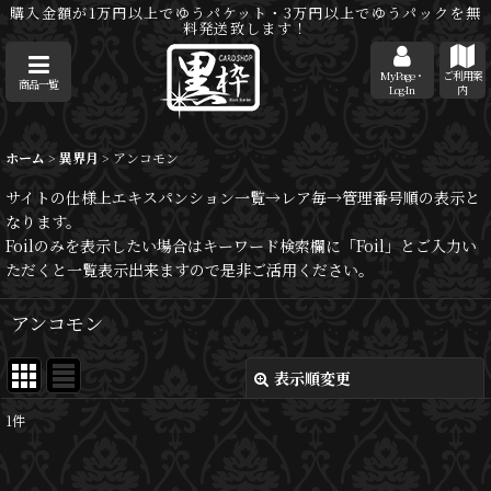
購入金額が1万円以上でゆうパケット・3万円以上でゆうパックを無
料発送致します！
MyPage・
ご利用案
商品一覧
Log-In
内
ホーム
>
異界月
>
アンコモン
サイトの仕様上エキスパンション一覧→レア毎→管理番号順の表示と
なります。
Foilのみを表示したい場合はキーワード検索欄に「Foil」とご入力い
ただくと一覧表示出来ますので是非ご活用ください。
アンコモン
表示順変更
閉じる
1
件
表示数
: