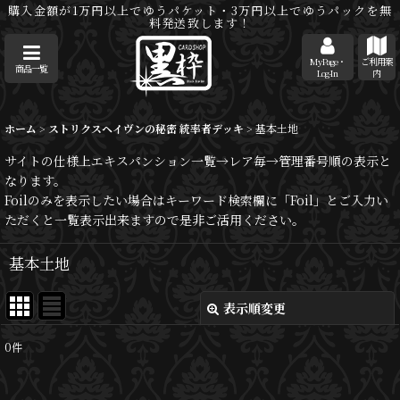
購入金額が1万円以上でゆうパケット・3万円以上でゆうパックを無
料発送致します！
MyPage・
ご利用案
商品一覧
Log-In
内
ホーム
>
ストリクスヘイヴンの秘密 統率者デッキ
>
基本土地
サイトの仕様上エキスパンション一覧→レア毎→管理番号順の表示と
なります。
Foilのみを表示したい場合はキーワード検索欄に「Foil」とご入力い
ただくと一覧表示出来ますので是非ご活用ください。
基本土地
表示順変更
閉じる
0
件
表示数
: