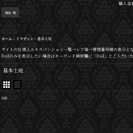
購入金
商品一覧
ホーム
>
ミラディン
>
基本土地
サイトの仕様上エキスパンション一覧→レア毎→管理番号順の表示と
Foilのみを表示したい場合はキーワード検索欄に「Foil」とご入力
基本土地
0
件
表示数
:
並び順
: