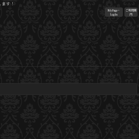
します！
MyPage・
ご利用案
Log-In
内
閉じる