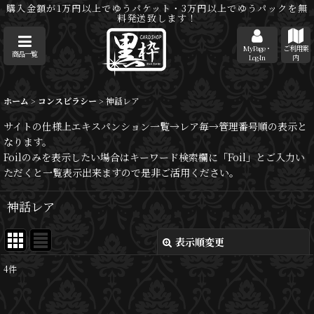
購入金額が1万円以上でゆうパケット・3万円以上でゆうパックを無
料発送致します！
MyPage・
ご利用案
商品一覧
Log-In
内
ホーム
>
コンスピラシー
>
神話レア
サイトの仕様上エキスパンション一覧→レア毎→管理番号順の表示と
なります。
Foilのみを表示したい場合はキーワード検索欄に「Foil」とご入力い
ただくと一覧表示出来ますので是非ご活用ください。
神話レア
表示順変更
閉じる
4
件
表示数
: