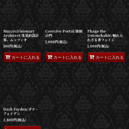
並び順
:
絞り込む
Muzzio,Visionary
Coercive Portal/強制
Phage the
Architect/先見的設計
の門
Untouchable/触れら
家、ムッツィオ
れざる者フェイジ
1,000
円
(税込)
100
円
(税込)
1,000
円
(税込)
カートに入れる
カートに入れる
カートに入れる
Dack Fayden/ダク・
フェイデン
2,800
円
(税込)