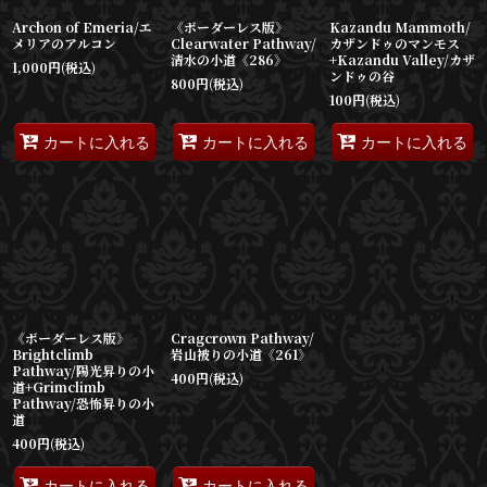
Archon of Emeria/エ
《ボーダーレス版》
Kazandu Mammoth/
メリアのアルコン
Clearwater Pathway/
カザンドゥのマンモス
清水の小道《286》
+Kazandu Valley/カザ
1,000
円
(税込)
ンドゥの谷
800
円
(税込)
100
円
(税込)
カートに入れる
カートに入れる
カートに入れる
《ボーダーレス版》
Cragcrown Pathway/
Brightclimb
岩山被りの小道《261》
Pathway/陽光昇りの小
400
円
(税込)
道+Grimclimb
Pathway/恐怖昇りの小
道
400
円
(税込)
カートに入れる
カートに入れる