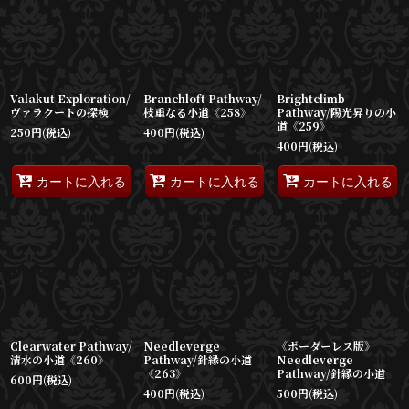
並び順
:
絞り込む
Valakut Exploration/
Branchloft Pathway/
Brightclimb
ヴァラクートの探検
枝重なる小道《258》
Pathway/陽光昇りの小
道《259》
250
円
(税込)
400
円
(税込)
400
円
(税込)
カートに入れる
カートに入れる
カートに入れる
Clearwater Pathway/
Needleverge
《ボーダーレス版》
清水の小道《260》
Pathway/針縁の小道
Needleverge
《263》
Pathway/針縁の小道
600
円
(税込)
400
円
(税込)
500
円
(税込)