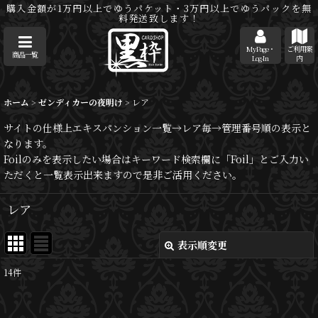
購入金額が1万円以上でゆうパケット・3万円以上でゆうパックを無
料発送致します！
MyPage・
ご利用案
商品一覧
Log-In
内
ホーム
>
ゼンディカーの夜明け
>
レア
サイトの仕様上エキスパンション一覧→レア毎→管理番号順の表示と
なります。
Foilのみを表示したい場合はキーワード検索欄に「Foil」とご入力い
ただくと一覧表示出来ますので是非ご活用ください。
レア
表示順変更
閉じる
14
件
表示数
: