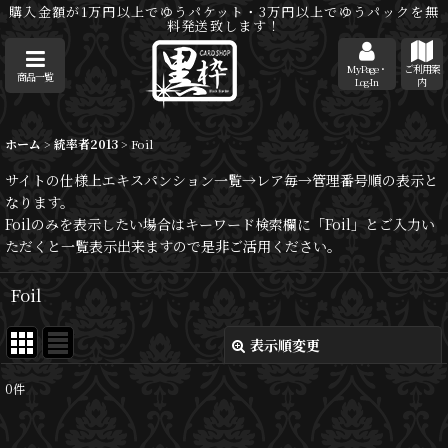
購入金額が1万円以上でゆうパケット・3万円以上でゆうパックを無
料発送致します！
MyPage・
ご利用案
商品一覧
Log-In
内
ホーム
>
統率者2013
>
Foil
サイトの仕様上エキスパンション一覧→レア毎→管理番号順の表示と
なります。
Foilのみを表示したい場合はキーワード検索欄に「Foil」とご入力い
ただくと一覧表示出来ますので是非ご活用ください。
Foil
表示順変更
閉じる
0
件
表示数
: