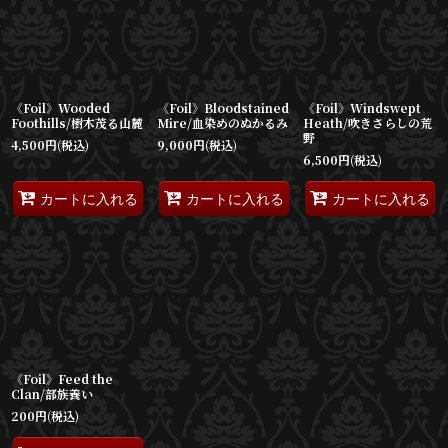
並び順
:
絞り込む
《Foil》Wooded
《Foil》Bloodstained
《Foil》Windswept
Foothills/樹木茂る山麓
Mire/血染めのぬかるみ
Heath/吹きさらしの荒
野
4,500
円
(税込)
9,000
円
(税込)
6,500
円
(税込)
カートに入れる
カートに入れる
カートに入れる
《Foil》Feed the
Clan/部族養い
200
円
(税込)