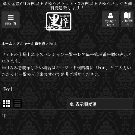
購入金額が1万円以上でゆうパケット・3万円以上でゆうパックを無
料発送致します！
MyPage・
ご利用案
商品一覧
Log-In
内
ホーム
>
タルキール覇王譚
>
Foil
サイトの仕様上エキスパンション一覧→レア毎→管理番号順の表示と
なります。
Foilのみを表示したい場合はキーワード検索欄に「Foil」とご入力い
ただくと一覧表示出来ますので是非ご活用ください。
Foil
表示順変更
閉じる
4
件
表示数
: