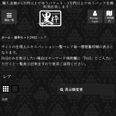
購入金額が1万円以上でゆうパケット・3万円以上でゆうパックを無
料発送致します！
MyPage・
ご利用案
商品一覧
Log-In
内
ホーム
>
基本セット2012
>
レア
サイトの仕様上エキスパンション一覧→レア毎→管理番号順の表示と
なります。
Foilのみを表示したい場合はキーワード検索欄に「Foil」とご入力い
ただくと一覧表示出来ますので是非ご活用ください。
レア
表示順変更
閉じる
14
件
表示数
: