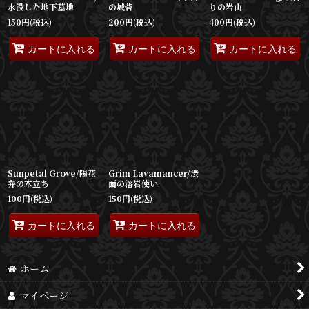
水没した地下墓地
の城砦
りの岩山
150
円
(税込)
200
円
(税込)
400
円
(税込)
カートに入れる
カートに入れる
カートに入れる
Sunpetal Grove/陽花
Grim Lavamancer/渋
弁の木立ち
面の溶岩使い
100
円
(税込)
150
円
(税込)
カートに入れる
カートに入れる
ホーム
マイページ