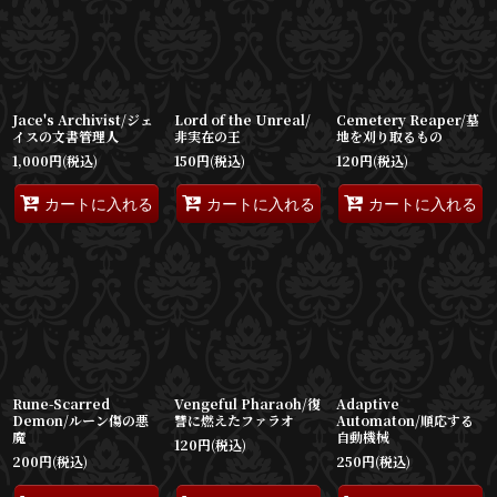
並び順
:
絞り込む
Jace's Archivist/ジェ
Lord of the Unreal/
Cemetery Reaper/墓
イスの文書管理人
非実在の王
地を刈り取るもの
1,000
円
(税込)
150
円
(税込)
120
円
(税込)
カートに入れる
カートに入れる
カートに入れる
Rune-Scarred
Vengeful Pharaoh/復
Adaptive
Demon/ルーン傷の悪
讐に燃えたファラオ
Automaton/順応する
魔
自動機械
120
円
(税込)
200
円
(税込)
250
円
(税込)