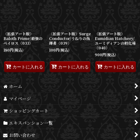
並び順
:
絞り込む
《拡張アート版》
《拡張アート版》Surge
《拡張アート版》
Baloth Prime/最強の
Conductor/うねりの指
Eumidian Hatchery/
ベイロス《033》
揮者《039》
ユーミディアンの孵化場
《040》
180
円
(税込)
100
円
(税込)
900
円
(税込)
カートに入れる
カートに入れる
カートに入れる
ホーム
マイページ
ショッピングカート
エキスパンション一覧
お問い合わせ