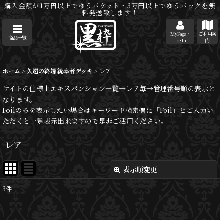
購入金額が1万円以上でゆうパケット・3万円以上でゆうパックを無
料発送致します！
MyPage・
ご利用案
商品一覧
Log-In
内
ホーム
>
久遠の終端 統率者デッキ
>
レア
サイトの仕様上エキスパンション一覧→レア毎→管理番号順の表示と
なります。
Foilのみを表示したい場合はキーワード検索欄に「Foil」とご入力い
ただくと一覧表示出来ますので是非ご活用ください。
レア
表示順変更
閉じる
3
件
表示数
: