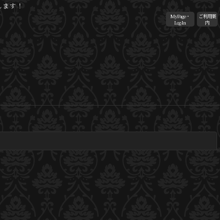
します！
MyPage・
ご利用案
Log-In
内
閉じる