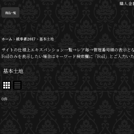
購入金
商品一覧
ホーム
>
統率者2017
>
基本土地
サイトの仕様上エキスパンション一覧→レア毎→管理番号順の表示と
Foilのみを表示したい場合はキーワード検索欄に「Foil」とご入力
基本土地
0
件
表示数
:
並び順
: