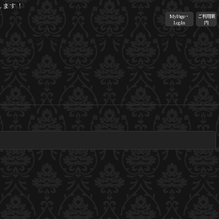
します！
MyPage・
ご利用案
Log-In
内
閉じる