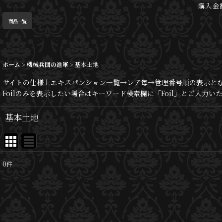
購入金
商品一覧
ホーム
>
機械兵団の進軍
>
基本土地
サイトの仕様上エキスパンション一覧→レア毎→管理番号順の表示と
Foilのみを表示したい場合はキーワード検索欄に「Foil」とご入力
基本土地
0
件
表示数
:
並び順
: