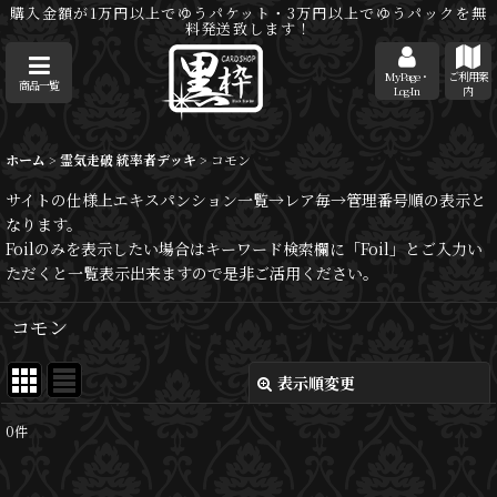
購入金額が1万円以上でゆうパケット・3万円以上でゆうパックを無
料発送致します！
MyPage・
ご利用案
商品一覧
Log-In
内
ホーム
>
霊気走破 統率者デッキ
>
コモン
サイトの仕様上エキスパンション一覧→レア毎→管理番号順の表示と
なります。
Foilのみを表示したい場合はキーワード検索欄に「Foil」とご入力い
ただくと一覧表示出来ますので是非ご活用ください。
コモン
表示順変更
閉じる
0
件
表示数
: