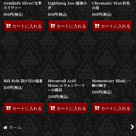
Gemhide Sliver/宝革
Lightning Axe/稲妻の
Chromatic Star/彩色
スリヴァー
斧
の星
100
円
(税込)
100
円
(税込)
100
円
(税込)
カートに入れる
カートに入れる
カートに入れる
Rift Bolt/裂け目の稲妻
Mwonvuli Acid-
Momentary Blink/一
Moss/ムウォンヴーリ
瞬の瞬き
150
円
(税込)
ーの酸苔
100
円
(税込)
200
円
(税込)
カートに入れる
カートに入れる
カートに入れる
ホーム