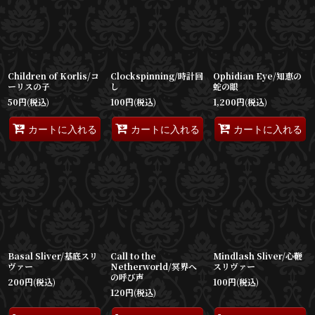
並び順
:
絞り込む
Children of Korlis/コ
Clockspinning/時計回
Ophidian Eye/知恵の
ーリスの子
し
蛇の眼
50
円
(税込)
100
円
(税込)
1,200
円
(税込)
カートに入れる
カートに入れる
カートに入れる
Basal Sliver/基底スリ
Call to the
Mindlash Sliver/心鞭
ヴァー
Netherworld/冥界へ
スリヴァー
の呼び声
200
円
(税込)
100
円
(税込)
120
円
(税込)