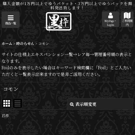
購入金額が1万円以上でゆうパケット・3万円以上でゆうパックを無
料発送致します！
MyPage・
ご利用案
商品一覧
Log-In
内
ホーム
>
時のらせん
>
コモン
サイトの仕様上エキスパンション一覧→レア毎→管理番号順の表示と
なります。
Foilのみを表示したい場合はキーワード検索欄に「Foil」とご入力い
ただくと一覧表示出来ますので是非ご活用ください。
コモン
表示順変更
閉じる
15
件
表示数
: