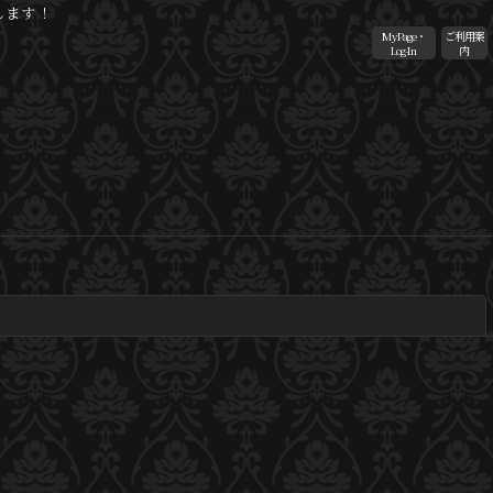
します！
MyPage・
ご利用案
Log-In
内
閉じる