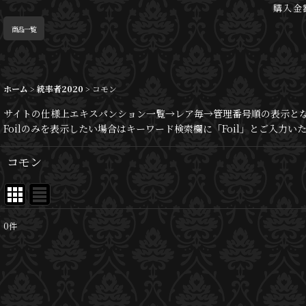
購入金
商品一覧
ホーム
>
統率者2020
>
コモン
サイトの仕様上エキスパンション一覧→レア毎→管理番号順の表示と
Foilのみを表示したい場合はキーワード検索欄に「Foil」とご入力
コモン
0
件
表示数
:
並び順
: