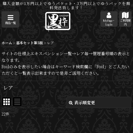
購入金額が1万円以上でゆうパケット・3万円以上でゆうパックを無
料発送致します！
MyPage・
ご利用案
商品一覧
Log-In
内
ホーム
>
基本セット第5版
>
レア
サイトの仕様上エキスパンション一覧→レア毎→管理番号順の表示と
なります。
Foilのみを表示したい場合はキーワード検索欄に「Foil」とご入力い
ただくと一覧表示出来ますので是非ご活用ください。
レア
表示順変更
閉じる
22
件
表示数
: