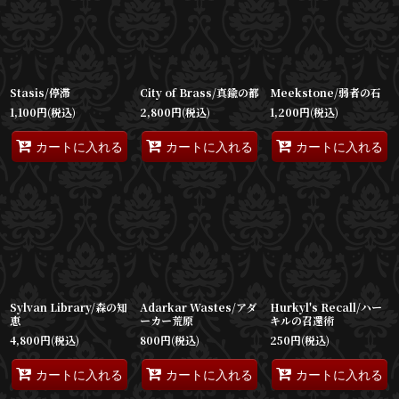
Stasis/停滞
City of Brass/真鍮の都
Meekstone/弱者の石
1,100
円
(税込)
2,800
円
(税込)
1,200
円
(税込)
カートに入れる
カートに入れる
カートに入れる
Sylvan Library/森の知
Adarkar Wastes/アダ
Hurkyl's Recall/ハー
恵
ーカー荒原
キルの召還術
4,800
円
(税込)
800
円
(税込)
250
円
(税込)
カートに入れる
カートに入れる
カートに入れる