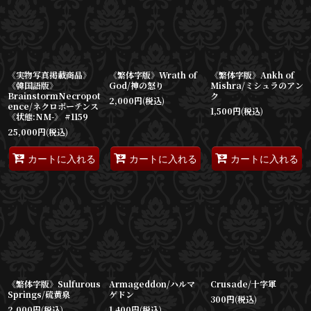
並び順
:
絞り込む
《実物写真掲載商品》
《繁体字版》Wrath of
《繁体字版》Ankh of
《韓国語版》
God/神の怒り
Mishra/ミシュラのアン
BrainstormNecropot
ク
2,000
円
(税込)
ence/ネクロポーテンス
1,500
円
(税込)
《状態:NM-》 #1159
25,000
円
(税込)
カートに入れる
カートに入れる
カートに入れる
《繁体字版》Sulfurous
Armageddon/ハルマ
Crusade/十字軍
Springs/硫黄泉
ゲドン
300
円
(税込)
2,000
円
(税込)
1,400
円
(税込)