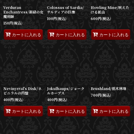
Verduran
Colossus of Sardia/
Howling Mine/吠えた
Enchantress/新緑の女
サルディアの巨像
ける鉱山
魔術師
100
円
(税込)
600
円
(税込)
150
円
(税込)
カートに入れる
カートに入れる
カートに入れる
Nevinyrral's Disk/ネ
Jokulhaups/ジョーク
Brushland/低木林地
ビニラルの円盤
ルホープス
700
円
(税込)
400
円
(税込)
400
円
(税込)
カートに入れる
カートに入れる
カートに入れる