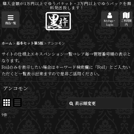
購入金額が1万円以上でゆうパケット・3万円以上でゆうパックを無
料発送致します！
MyPage・
ご利用案
商品一覧
Log-In
内
ホーム
>
基本セット第5版
>
アンコモン
サイトの仕様上エキスパンション一覧→レア毎→管理番号順の表示と
なります。
Foilのみを表示したい場合はキーワード検索欄に「Foil」とご入力い
ただくと一覧表示出来ますので是非ご活用ください。
アンコモン
表示順変更
閉じる
9
件
表示数
: