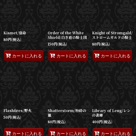
並び順
:
絞り込む
Kismet/宿命
Order of the White
Knight of Stromgald/
Shield/白き盾の騎士団
ストロームガルドの騎士
80
円
(税込)
150
円
(税込)
80
円
(税込)
カートに入れる
カートに入れる
カートに入れる
Flashfires/野火
Shatterstorm/粉砕の
Library of Leng/レン
嵐
の書庫
50
円
(税込)
80
円
(税込)
400
円
(税込)
カートに入れる
カートに入れる
カートに入れる