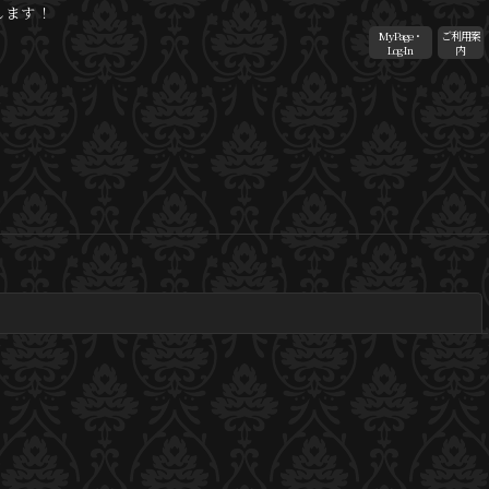
します！
MyPage・
ご利用案
Log-In
内
閉じる