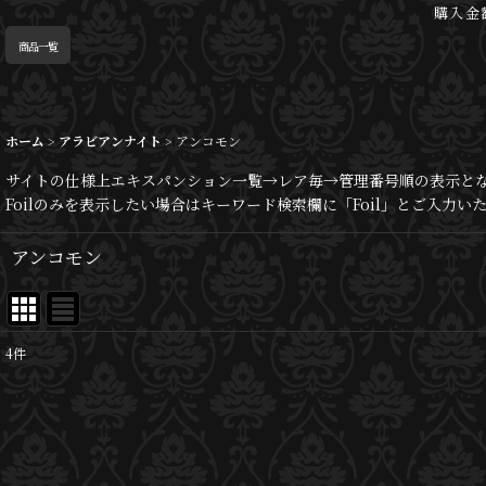
購入金
商品一覧
ホーム
>
アラビアンナイト
>
アンコモン
サイトの仕様上エキスパンション一覧→レア毎→管理番号順の表示と
Foilのみを表示したい場合はキーワード検索欄に「Foil」とご入力
アンコモン
4
件
表示数
:
並び順
: