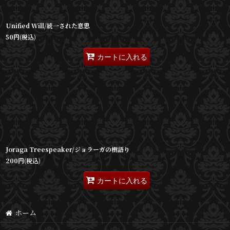
Unified Will/統一された意思
50
円
(税込)
カートに入れる
Joraga Treespeaker/ジョラーガの樹語り
200
円
(税込)
カートに入れる
ホーム