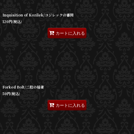
絞り込む
Inquisition of Kozilek/コジレックの審問
120
円
(税込)
カートに入れる
Forked Bolt/二股の稲妻
50
円
(税込)
カートに入れる