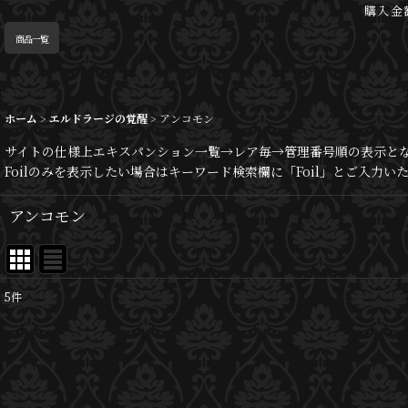
購入金
商品一覧
ホーム
>
エルドラージの覚醒
>
アンコモン
サイトの仕様上エキスパンション一覧→レア毎→管理番号順の表示と
Foilのみを表示したい場合はキーワード検索欄に「Foil」とご入力
アンコモン
5
件
表示数
:
並び順
: