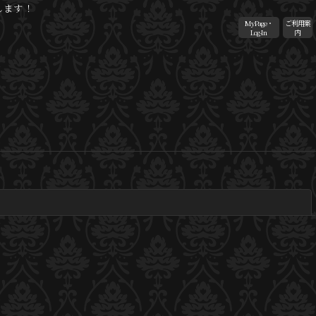
します！
MyPage・
ご利用案
Log-In
内
閉じる