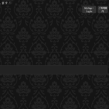
します！
MyPage・
ご利用案
Log-In
内
閉じる