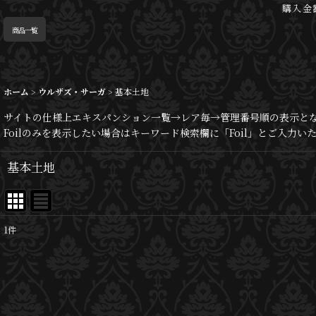
購入金
商品一覧
ホーム
>
ウルザズ・サーガ
>
基本土地
サイトの仕様上エキスパンション一覧→レア毎→管理番号順の表示と
Foilのみを表示したい場合はキーワード検索欄に「Foil」とご入力
基本土地
1
件
表示数
:
並び順
: