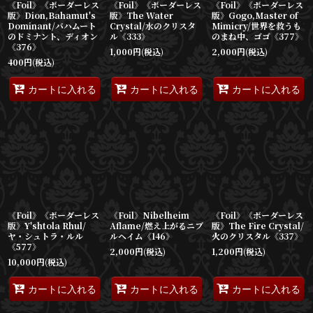
《Foil》《ボーダーレス
《Foil》《ボーダーレス
《Foil》《ボーダーレス
版》Dion,Bahamut's
版》The Water
版》Gogo,Master of
Dominant/バハムート
Crystal/水のクリスタ
Mimicry/世界を救うも
のドミナント、ディオン
ル《333》
のまね中、ゴゴ《377》
《376》
1,000
円
(税込)
2,000
円
(税込)
400
円
(税込)
カートに入れる
カートに入れる
カートに入れる
《Foil》《ボーダーレス
《Foil》Nibelheim
《Foil》《ボーダーレス
版》Y'shtola Rhul/
Aflame/燃え上がるニブ
版》The Fire Crystal/
ヤ・シュトラ・ルル
ルヘイム《146》
火のクリスタル《337》
《577》
2,000
円
(税込)
1,200
円
(税込)
10,000
円
(税込)
カートに入れる
カートに入れる
カートに入れる