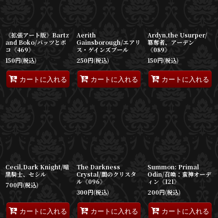
《拡張アート版》Bartz
Aerith
Ardyn,the Usurper/
and Boko/バッツとボ
Gainsborough/エアリ
簒奪者、アーデン
コ《469》
ス・ゲインズブール
《089》
150
円
(税込)
250
円
(税込)
150
円
(税込)
カートに入れる
カートに入れる
カートに入れる
Cecil,Dark Knight/暗
The Darkness
Summon: Primal
黒騎士、セシル
Crystal/闇のクリスタ
Odin/召喚：蛮神オーデ
ル《096》
ィン《121》
700
円
(税込)
300
円
(税込)
200
円
(税込)
カートに入れる
カートに入れる
カートに入れる