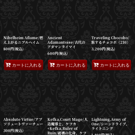
Nibelheim Aflame/燃
Ancient
Traveling Chocobo/
え上がるニブルヘイム
Adamantoise/古代の
旅するチョコボ《210》
アダマンタイマイ
800
円
(税込)
3,200
円
(税込)
600
円
(税込)
カートに入れる
カートに入れる
カートに入れる
Absolute Virtue/アブ
Kefka,Court Mage/人
Lightning,Army of
ソリュートヴァーチュー
造魔導士、ケフカ
One/シーンドライブ、
+Kefka,Ruler of
ライトニング
300
円
(税込)
Ruin/破壊の化身、ケフ
1,400
円
(税込)