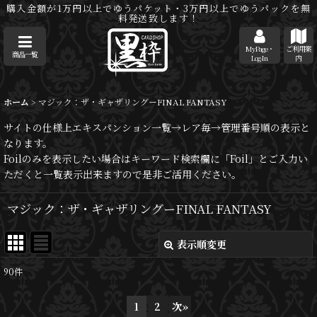
購入金額が1万円以上でゆうパケット・3万円以上でゆうパックを無
料発送致します！
MyPage・
ご利用案
商品一覧
Log-In
内
ホーム
>
マジック：ザ・ギャザリングーFINAL FANTASY
サイトの仕様上エキスパンション一覧→レア毎→管理番号順の表示と
なります。
Foilのみを表示したい場合はキーワード検索欄に「Foil」とご入力い
ただくと一覧表示出来ますので是非ご活用ください。
マジック：ザ・ギャザリングーFINAL FANTASY
表示順変更
閉じる
90
件
サブカテゴリ
:
1
2
次
»