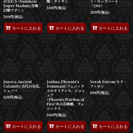
の交わり+Summon:
喚：タイタン
ァ・ロックハート
Esper Maduin/召喚：
《206》
500
円
(税込)
幻獣マディン
350
円
(税込)
500
円
(税込)
カートに入れる
カートに入れる
カートに入れる
Jenova,Ancient
Joshua,Phoenix's
Serah Farron/セラ・
Calamity/古代の災厄、
Dominant/フェニック
ファロン
ジェノバ
スのドミナント、ジョシ
100
円
(税込)
ュア
120
円
(税込)
+Phoenix,Warden of
Fire/火の召喚獣、フェ
ニックス
500
円
(税込)
カートに入れる
カートに入れる
カートに入れる