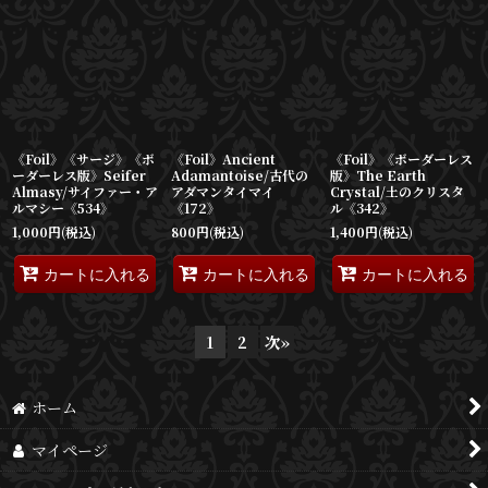
《Foil》《サージ》《ボ
《Foil》Ancient
《Foil》《ボーダーレス
ーダーレス版》Seifer
Adamantoise/古代の
版》The Earth
Almasy/サイファー・ア
アダマンタイマイ
Crystal/土のクリスタ
ルマシー《534》
《172》
ル《342》
1,000
円
(税込)
800
円
(税込)
1,400
円
(税込)
カートに入れる
カートに入れる
カートに入れる
1
2
次
»
ホーム
マイページ