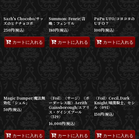
Sazh's Chocobo/サッ
Summon: Fenrir/召
PuPu UFO/コヨコヨの
ズのヒナチョコボ
喚：フェンリル
ＵＦＯ？
250
円
(税込)
180
円
(税込)
100
円
(税込)
カートに入れる
カートに入れる
カートに入れる
Magic Damper/魔法無
《Foil》《サージ》《ボ
《Foil》Cecil,Dark
効化「シェル」
ーダーレス版》Aerith
Knight/暗黒騎士、セシ
Gainsborough/エアリ
ル《091》
50
円
(税込)
ス・ゲインズブール
150
円
(税込)
《519》
16,000
円
(税込)
カートに入れる
カートに入れる
カートに入れる