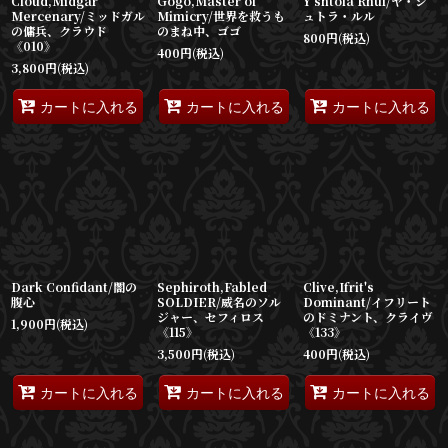
Cloud,Midgar
Gogo,Master of
Y'shtola Rhul/ヤ・シ
Mercenary/ミッドガル
Mimicry/世界を救うも
ュトラ・ルル
の傭兵、クラウド
のまね中、ゴゴ
800
円
(税込)
《010》
400
円
(税込)
3,800
円
(税込)
カートに入れる
カートに入れる
カートに入れる
Dark Confidant/闇の
Sephiroth,Fabled
Clive,Ifrit's
腹心
SOLDIER/威名のソル
Dominant/イフリート
ジャー、セフィロス
のドミナント、クライヴ
1,900
円
(税込)
《115》
《133》
3,500
円
(税込)
400
円
(税込)
カートに入れる
カートに入れる
カートに入れる