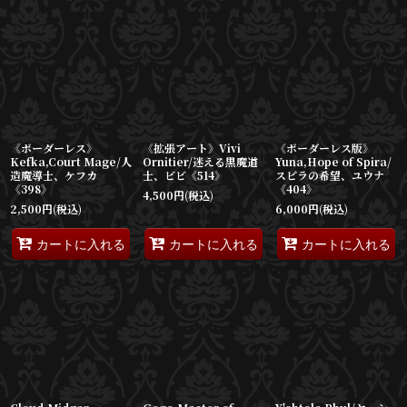
表示数
:
並び順
:
絞り込む
《ボーダーレス》
《拡張アート》Vivi
《ボーダーレス版》
Kefka,Court Mage/人
Ornitier/迷える黒魔道
Yuna,Hope of Spira/
造魔導士、ケフカ
士、ビビ《514》
スピラの希望、ユウナ
《398》
《404》
4,500
円
(税込)
2,500
円
(税込)
6,000
円
(税込)
カートに入れる
カートに入れる
カートに入れる