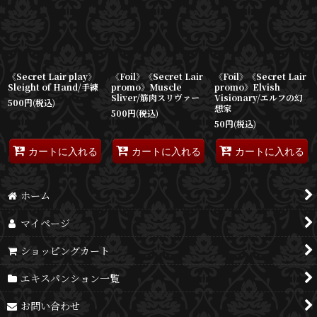
並び順
:
絞り込む
《Secret Lair play》
《Foil》《Secret Lair
《Foil》《Secret Lair
Sleight of Hand/手練
promo》Muscle
promo》Elvish
Sliver/筋肉スリヴァー
Visionary/エルフの幻
500
円
(税込)
想家
500
円
(税込)
50
円
(税込)
カートに入れる
カートに入れる
カートに入れる
ホーム
マイページ
ショッピングカート
エキスパンション一覧
お問い合わせ