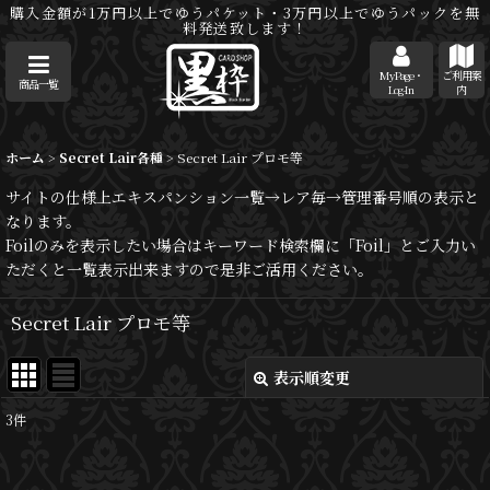
購入金額が1万円以上でゆうパケット・3万円以上でゆうパックを無
料発送致します！
MyPage・
ご利用案
商品一覧
Log-In
内
ホーム
>
Secret Lair各種
>
Secret Lair プロモ等
サイトの仕様上エキスパンション一覧→レア毎→管理番号順の表示と
なります。
Foilのみを表示したい場合はキーワード検索欄に「Foil」とご入力い
ただくと一覧表示出来ますので是非ご活用ください。
Secret Lair プロモ等
表示順変更
閉じる
3
件
表示数
: