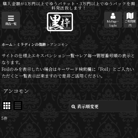
購入金額が1万円以上でゆうパケット・3万円以上でゆうパックを無
料発送致します！
MyPage・
ご利用案
商品一覧
Log-In
内
ホーム
>
ミラディンの傷跡
>
アンコモン
サイトの仕様上エキスパンション一覧→レア毎→管理番号順の表示と
なります。
Foilのみを表示したい場合はキーワード検索欄に「Foil」とご入力い
ただくと一覧表示出来ますので是非ご活用ください。
アンコモン
表示順変更
閉じる
5
件
表示数
: