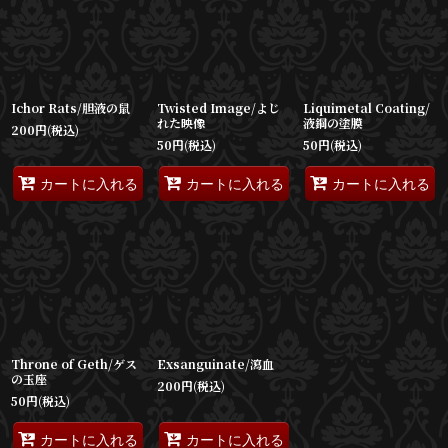
並び順
:
絞り込む
Ichor Rats/胆液の鼠
Twisted Image/よじ
Liquimetal Coating/
れた映像
液鋼の塗膜
200
円
(税込)
50
円
(税込)
50
円
(税込)
カートに入れる
カートに入れる
カートに入れる
Throne of Geth/ゲス
Exsanguinate/瀉血
の玉座
200
円
(税込)
50
円
(税込)
カートに入れる
カートに入れる