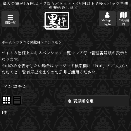
購入金額が1万円以上でゆうパケット・3万円以上でゆうパックを無
料発送致します！
MyPage・
ご利用案
商品一覧
Log-In
内
ホーム
>
ラヴニカの献身
>
アンコモン
サイトの仕様上エキスパンション一覧→レア毎→管理番号順の表示と
なります。
Foilのみを表示したい場合はキーワード検索欄に「Foil」とご入力い
ただくと一覧表示出来ますので是非ご活用ください。
アンコモン
表示順変更
閉じる
1
件
表示数
: