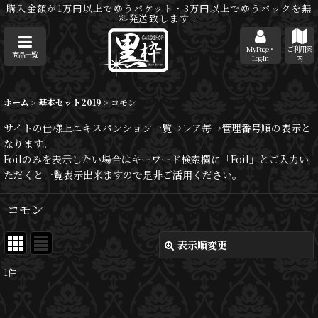
購入金額が1万円以上でゆうパケット・3万円以上でゆうパックを無
料発送致します！
MyPage・
ご利用案
商品一覧
Log-In
内
ホーム
>
基本セット2019
>
コモン
サイトの仕様上エキスパンション一覧→レア毎→管理番号順の表示と
なります。
Foilのみを表示したい場合はキーワード検索欄に「Foil」とご入力い
ただくと一覧表示出来ますので是非ご活用ください。
コモン
表示順変更
閉じる
1
件
表示数
: