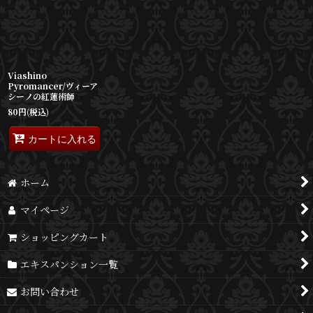
並び順
:
絞り込む
Viashino
Pyromancer/ヴィーア
シーノの紅蓮術師
80
円
(税込)
カートに入れる
ホーム
マイページ
ショッピングカート
エキスパンション一覧
お問い合わせ