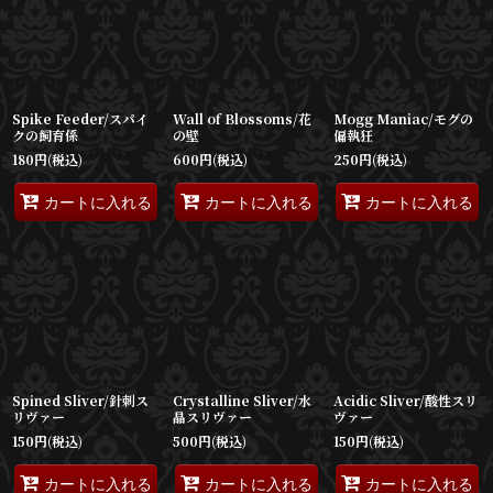
並び順
:
絞り込む
Spike Feeder/スパイ
Wall of Blossoms/花
Mogg Maniac/モグの
クの飼育係
の壁
偏執狂
180
円
(税込)
600
円
(税込)
250
円
(税込)
カートに入れる
カートに入れる
カートに入れる
Spined Sliver/針刺ス
Crystalline Sliver/水
Acidic Sliver/酸性スリ
リヴァー
晶スリヴァー
ヴァー
150
円
(税込)
500
円
(税込)
150
円
(税込)
カートに入れる
カートに入れる
カートに入れる