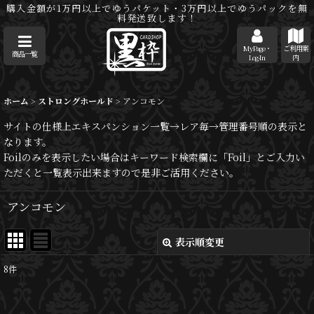
購入金額が1万円以上でゆうパケット・3万円以上でゆうパックを無
料発送致します！
MyPage・
ご利用案
商品一覧
Log-In
内
ホーム
>
ストロングホールド
>
アンコモン
サイトの仕様上エキスパンション一覧→レア毎→管理番号順の表示と
なります。
Foilのみを表示したい場合はキーワード検索欄に「Foil」とご入力い
ただくと一覧表示出来ますので是非ご活用ください。
アンコモン
表示順変更
閉じる
8
件
表示数
: