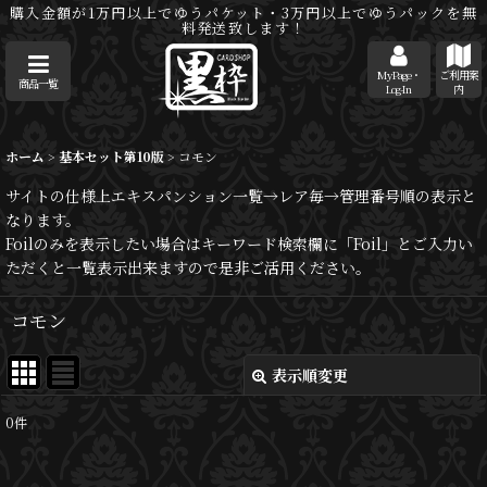
購入金額が1万円以上でゆうパケット・3万円以上でゆうパックを無
料発送致します！
MyPage・
ご利用案
商品一覧
Log-In
内
ホーム
>
基本セット第10版
>
コモン
サイトの仕様上エキスパンション一覧→レア毎→管理番号順の表示と
なります。
Foilのみを表示したい場合はキーワード検索欄に「Foil」とご入力い
ただくと一覧表示出来ますので是非ご活用ください。
コモン
表示順変更
閉じる
0
件
表示数
: