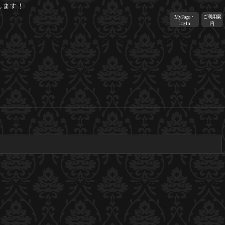
します！
MyPage・
ご利用案
Log-In
内
閉じる