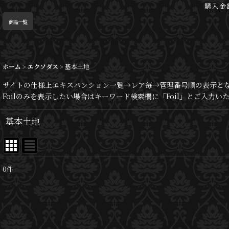
購入金
商品一覧
ホーム
>
エクソダス
>
基本土地
サイトの仕様上エキスパンション一覧→レア毎→管理番号順の表示と
Foilのみを表示したい場合はキーワード検索欄に「Foil」とご入力
基本土地
0
件
表示数
:
並び順
: