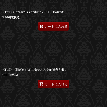
絞り込む
《Foil》Gerrard's Verdict/ジェラードの評決
3,500
円
(税込)
カートに入れる
《Foil》《継ぎ有》Whirlpool Rider/渦巻き乗り
500
円
(税込)
カートに入れる