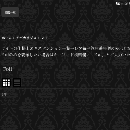
購入金
商品一覧
ホーム
>
アポカリプス
>
Foil
サイトの仕様上エキスパンション一覧→レア毎→管理番号順の表示と
Foilのみを表示したい場合はキーワード検索欄に「Foil」とご入力
Foil
7
件
表示数
:
並び順
: