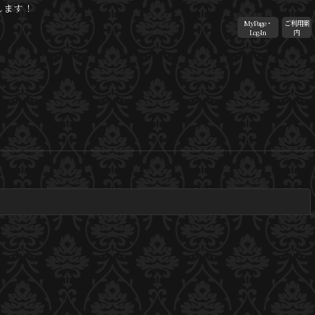
します！
MyPage・
ご利用案
Log-In
内
閉じる