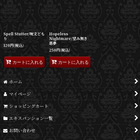
並び順
:
絞り込む
Spell Stutter/呪文ども
Hopeless
り
Nightmare/望み無き
悪夢
120
円
(税込)
250
円
(税込)
カートに入れる
カートに入れる
ホーム
マイページ
ショッピングカート
エキスパンション一覧
お問い合わせ