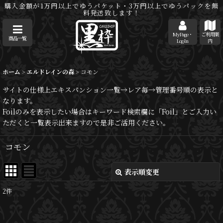
購入金額が1万円以上でゆうパケット・3万円以上でゆうパックを無
料発送致します！
MyPage・
ご利用案
商品一覧
Log-In
内
ホーム
>
エルドレインの森
>
コモン
サイトの仕様上エキスパンション一覧→レア毎→管理番号順の表示と
なります。
Foilのみを表示したい場合はキーワード検索欄に「Foil」とご入力い
ただくと一覧表示出来ますので是非ご活用ください。
コモン
表示順変更
閉じる
2
件
表示数
: