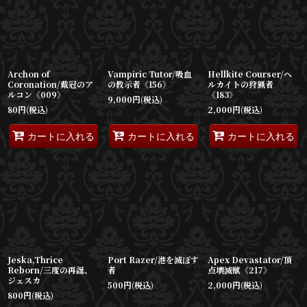
表示数
:
並び順
:
Archon of
Vampiric Tutor/吸血
Hellkite Courser/ヘ
絞り込む
Coronation/戴冠のア
の教示者《156》
ルカイトの狩猟者
ルコン《009》
《183》
9,000
円
(税込)
80
円
(税込)
2,000
円
(税込)
カートに入れる
カートに入れる
カートに入れる
Jeska,Thrice
Port Razer/港を滅ぼす
Apex Devastator/頂
Reborn/三度の再誕、
者
点壊滅獣《217》
ジェスカ
500
円
(税込)
2,000
円
(税込)
800
円
(税込)