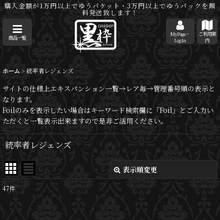
購入金額が1万円以上でゆうパケット・3万円以上でゆうパックを無
料発送致します！
MyPage・
ご利用案
商品一覧
Log-In
内
ホーム
>
統率者レジェンズ
サイトの仕様上エキスパンション一覧→レア毎→管理番号順の表示と
なります。
Foilのみを表示したい場合はキーワード検索欄に「Foil」とご入力い
ただくと一覧表示出来ますので是非ご活用ください。
統率者レジェンズ
表示順変更
閉じる
47
件
サブカテゴリ
: