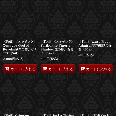
《Foil》《エッチング》
《Foil》《エッチング》
《Foil》Azure Fleet
Xenagos,God of
Yuriko,the Tiger's
Admiral/蒼穹艦隊の提
Revels/歓楽の神、ゼナ
Shadow/虎の影、百合
督《058》
ゴス《541》
子《542》
50
円
(税込)
2,000
円
(税込)
500
円
(税込)
カートに入れる
カートに入れる
カートに入れる
《Foil》Crimson
《Foil》Jeska,Thrice
《Foil》《拡張アート