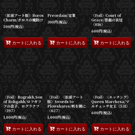
《拡張アート版》Boros
Preordain/定業
《Foil》Court of
Charm/ボロスの魔除け
Grace/恩寵の宮廷
300
円
(税込)
《016》
500
円
(税込)
600
円
(税込)
カートに入れる
カートに入れる
カートに入れる
《Foil》Rograkh,Son
《Foil》《拡張アート
《Foil》《エッチング》
of Rohgahh/ロフガフ
版》Swords to
Queen Marchesa/マ
フの息子、ログラクフ
Plowshares/剣を鍬に
ルチェッサ女王《531》
《197》
《627》
600
円
(税込)
1,000
円
(税込)
1,000
円
(税込)
カートに入れる
カートに入れる
カートに入れる