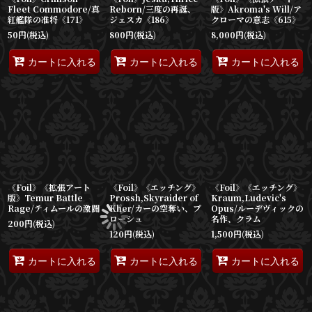
Fleet Commodore/真
Reborn/三度の再誕、
版》Akroma's Will/ア
紅艦隊の准将《171》
ジェスカ《186》
クローマの意志《615》
50
円
(税込)
800
円
(税込)
8,000
円
(税込)
カートに入れる
カートに入れる
カートに入れる
《Foil》《拡張アート
《Foil》《エッチング》
《Foil》《エッチング》
版》Temur Battle
Prossh,Skyraider of
Kraum,Ludevic's
Rage/ティムールの激闘
Kher/カーの空奪い、プ
Opus/ルーデヴィックの
ローシュ
名作、クラム
200
円
(税込)
120
円
(税込)
1,500
円
(税込)
カートに入れる
カートに入れる
カートに入れる