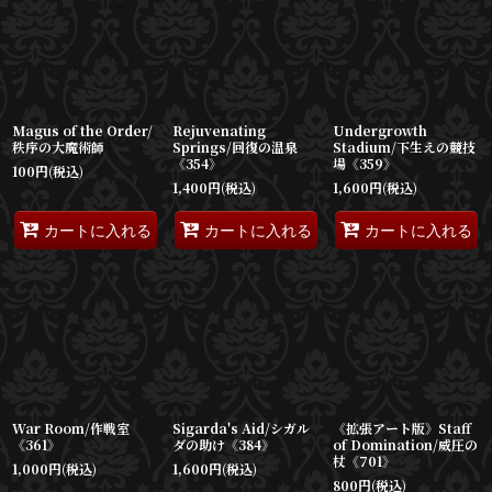
Magus of the Order/
Rejuvenating
Undergrowth
秩序の大魔術師
Springs/回復の温泉
Stadium/下生えの競技
《354》
場《359》
100
円
(税込)
1,400
円
(税込)
1,600
円
(税込)
カートに入れる
カートに入れる
カートに入れる
War Room/作戦室
Sigarda's Aid/シガル
《拡張アート版》Staff
《361》
ダの助け《384》
of Domination/威圧の
杖《701》
1,000
円
(税込)
1,600
円
(税込)
800
円
(税込)