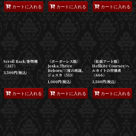
カートに入れる
カートに入れる
カートに入れる
Scroll Rack/巻物棚
《ボーダーレス版》
《拡張アート版》
《337》
Jeska,Thrice
Hellkite Courser/ヘ
Reborn/三度の再誕、
ルカイトの狩猟者
3,500
円
(税込)
ジェスカ《513》
《666》
1,000
円
(税込)
3,500
円
(税込)
カートに入れる
カートに入れる
カートに入れる