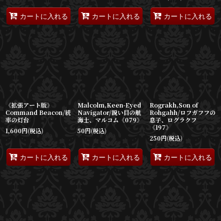
カートに入れる
カートに入れる
カートに入れる
《拡張アート版》
Malcolm,Keen-Eyed
Rograkh,Son of
Command Beacon/統
Navigator/鋭い目の航
Rohgahh/ロフガフフの
率の灯台
海士、マルコム《079》
息子、ログラクフ
《197》
1,600
円
(税込)
50
円
(税込)
250
円
(税込)
カートに入れる
カートに入れる
カートに入れる