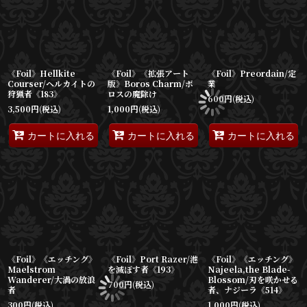
《Foil》Hellkite
《Foil》《拡張アート
《Foil》Preordain/定
Courser/ヘルカイトの
版》Boros Charm/ボ
業
狩猟者《183》
ロスの魔除け
600
円
(税込)
3,500
円
(税込)
1,000
円
(税込)
カートに入れる
カートに入れる
カートに入れる
《Foil》《エッチング》
《Foil》Port Razer/港
《Foil》《エッチング》
Maelstrom
を滅ぼす者《193》
Najeela,the Blade-
Wanderer/大渦の放浪
Blossom/刃を咲かせる
700
円
(税込)
者
者、ナジーラ《514》
300
円
(税込)
1,000
円
(税込)