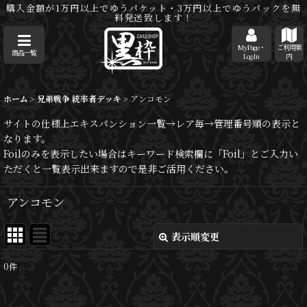
購入金額が1万円以上でゆうパケット・3万円以上でゆうパックを無
料発送致します！
MyPage・
ご利用案
商品一覧
Log-In
内
ホーム
>
兄弟戦争 統率者デッキ
>
アンコモン
サイトの仕様上エキスパンション一覧→レア毎→管理番号順の表示と
なります。
Foilのみを表示したい場合はキーワード検索欄に「Foil」とご入力い
ただくと一覧表示出来ますので是非ご活用ください。
アンコモン
表示順変更
閉じる
0
件
表示数
: