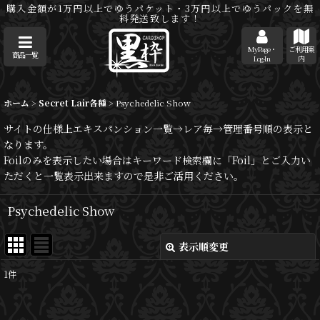
購入金額が1万円以上でゆうパケット・3万円以上でゆうパックを無
料発送致します！
MyPage・
ご利用案
商品一覧
Log-In
内
ホーム
>
Secret Lair各種
>
Psychedelic Show
サイトの仕様上エキスパンション一覧→レア毎→管理番号順の表示と
なります。
Foilのみを表示したい場合はキーワード検索欄に「Foil」とご入力い
ただくと一覧表示出来ますので是非ご活用ください。
Psychedelic Show
表示順変更
閉じる
1
件
表示数
: