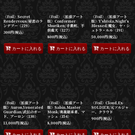
《Foil》Secret
《Foil》《拡張アート
《Foil》《拡張アート
Rendezvous/秘密のラ
版》Conformer
版》Y'shtola,Night's
ンデブー《219》
Shuriken/手裏剣、不
Blessed/魔女、ヤ・シ
倶戴天《127》
ュトラ・ルル《191》
300
円
(税込)
800
円
(税込)
50,000
円
(税込)
カートに入れる
カートに入れる
カートに入れる
《Foil》《拡張アート
《Foil》《拡張アート
《Foil》Cloud,Ex-
版》Auron,Venerated
版》Sabin,Master
SOLDIER/元ソルジャ
Guardian/武伝のガー
Monk/奥義継承者、マ
ー、クラウド
ド、アーロン《130》
ッシュ《154》
900
円
(税込)
13,000
円
(税込)
8,000
円
(税込)
カートに入れる
カートに入れる
カートに入れる