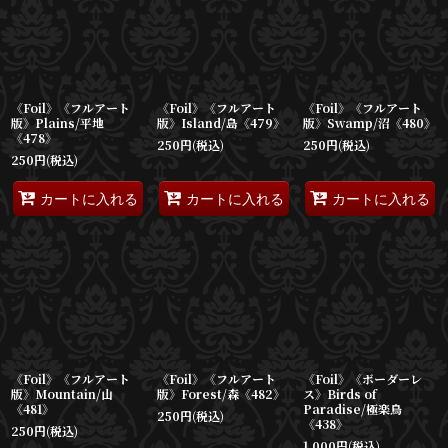
並び順
:
絞り込む
《Foil》《フルアート
《Foil》《フルアート
《Foil》《フルアート
版》Plains/平地
版》Island/島《479》
版》Swamp/沼《480》
《478》
250
円
(税込)
250
円
(税込)
250
円
(税込)
カートに入れる
カートに入れる
カートに入れる
《Foil》《フルアート
《Foil》《フルアート
《Foil》《ボーダーレ
版》Mountain/山
版》Forest/森《482》
ス》Birds of
《481》
Paradise/極楽鳥
250
円
(税込)
《438》
250
円
(税込)
1,000
円
(税込)