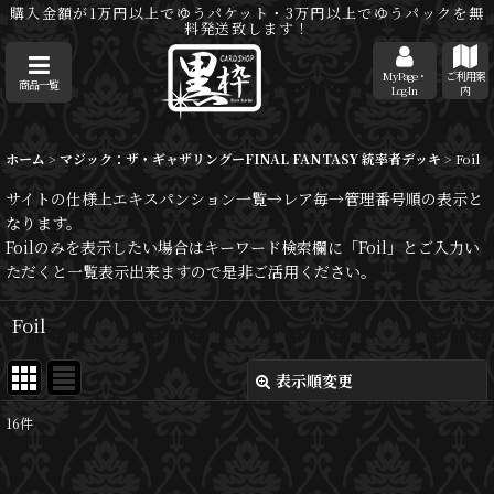
購入金額が1万円以上でゆうパケット・3万円以上でゆうパックを無
料発送致します！
MyPage・
ご利用案
商品一覧
Log-In
内
ホーム
>
マジック：ザ・ギャザリングーFINAL FANTASY 統率者デッキ
>
Foil
サイトの仕様上エキスパンション一覧→レア毎→管理番号順の表示と
なります。
Foilのみを表示したい場合はキーワード検索欄に「Foil」とご入力い
ただくと一覧表示出来ますので是非ご活用ください。
Foil
表示順変更
閉じる
16
件
表示数
: