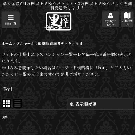
購入金額が1万円以上でゆうパケット・3万円以上でゆうパックを無
料発送致します！
MyPage・
ご利用案
商品一覧
Log-In
内
ホーム
>
タルキール：龍嵐録 統率者デッキ
>
Foil
サイトの仕様上エキスパンション一覧→レア毎→管理番号順の表示と
なります。
Foilのみを表示したい場合はキーワード検索欄に「Foil」とご入力い
ただくと一覧表示出来ますので是非ご活用ください。
Foil
表示順変更
閉じる
0
件
表示数
: