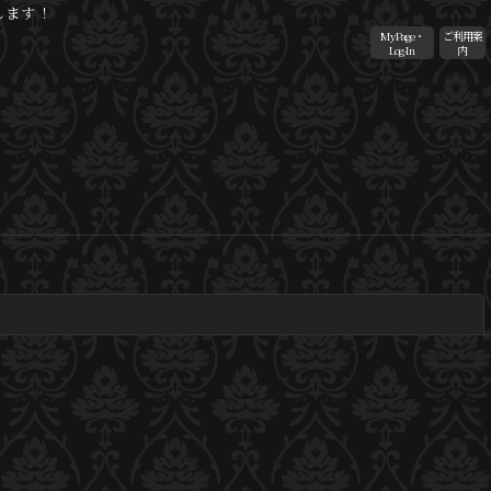
します！
MyPage・
ご利用案
Log-In
内
閉じる