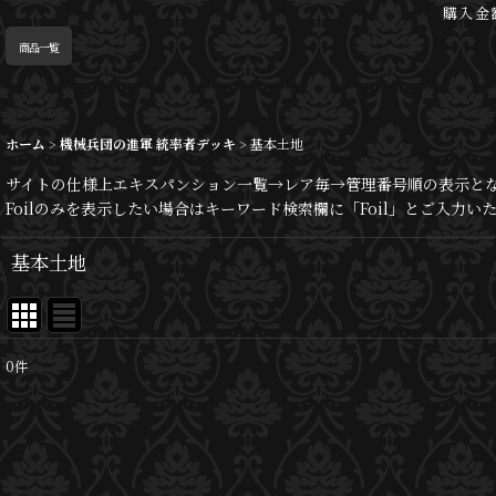
購入金
商品一覧
ホーム
>
機械兵団の進軍 統率者デッキ
>
基本土地
サイトの仕様上エキスパンション一覧→レア毎→管理番号順の表示と
Foilのみを表示したい場合はキーワード検索欄に「Foil」とご入力
基本土地
0
件
表示数
:
並び順
: