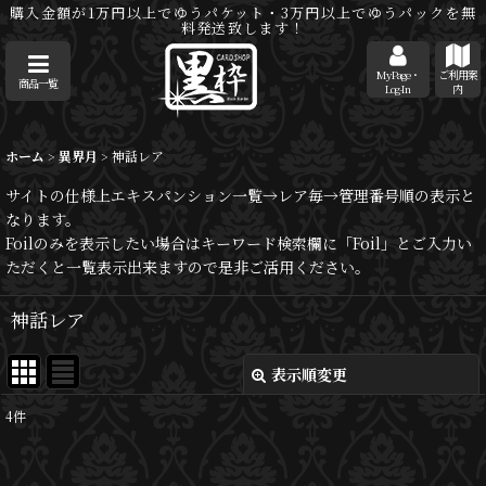
購入金額が1万円以上でゆうパケット・3万円以上でゆうパックを無
料発送致します！
MyPage・
ご利用案
商品一覧
Log-In
内
ホーム
>
異界月
>
神話レア
サイトの仕様上エキスパンション一覧→レア毎→管理番号順の表示と
なります。
Foilのみを表示したい場合はキーワード検索欄に「Foil」とご入力い
ただくと一覧表示出来ますので是非ご活用ください。
神話レア
表示順変更
閉じる
4
件
表示数
: