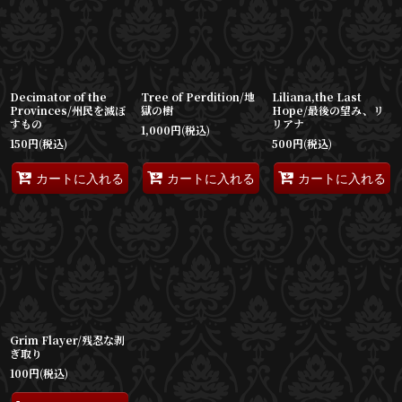
並び順
:
絞り込む
Decimator of the
Tree of Perdition/地
Liliana,the Last
Provinces/州民を滅ぼ
獄の樹
Hope/最後の望み、リ
すもの
リアナ
1,000
円
(税込)
150
円
(税込)
500
円
(税込)
カートに入れる
カートに入れる
カートに入れる
Grim Flayer/残忍な剥
ぎ取り
100
円
(税込)