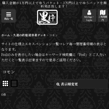
購入金額が1万円以上でゆうパケット・3万円以上でゆうパックを無
料発送致します！
MyPage・
ご利用案
商品一覧
Log-In
内
ホーム
>
久遠の終端 統率者デッキ
>
コモン
サイトの仕様上エキスパンション一覧→レア毎→管理番号順の表示と
なります。
Foilのみを表示したい場合はキーワード検索欄に「Foil」とご入力い
ただくと一覧表示出来ますので是非ご活用ください。
コモン
表示順変更
閉じる
0
件
表示数
: