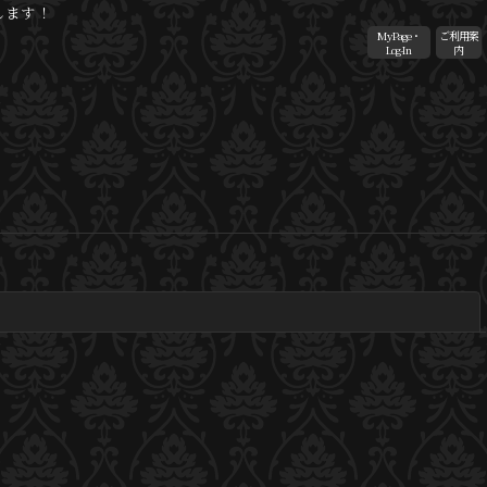
します！
MyPage・
ご利用案
Log-In
内
閉じる