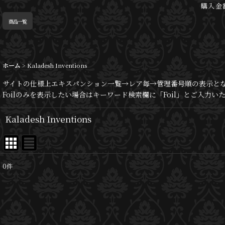
購入金
商品一覧
ホーム
>
Kaladesh Inventions
サイトの仕様上エキスパンション一覧→レア毎→管理番号順の表示と
Foilのみを表示したい場合はキーワード検索欄に「Foil」とご入力
Kaladesh Inventions
0
件
サブカテゴリ
:
表示数
: