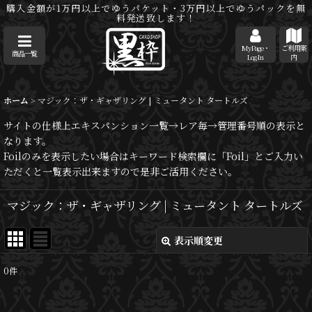
購入金額が1万円以上でゆうパケット・3万円以上でゆうパックを無
料発送致します！
MyPage・
ご利用案
商品一覧
Log-In
内
ホーム
>
マジック：ザ・ギャザリング | ミュータント タートルズ
サイトの仕様上エキスパンション一覧→レア毎→管理番号順の表示と
なります。
Foilのみを表示したい場合はキーワード検索欄に「Foil」とご入力い
ただくと一覧表示出来ますので是非ご活用ください。
マジック：ザ・ギャザリング | ミュータント タートルズ
表示順変更
閉じる
0
件
サブカテゴリ
: