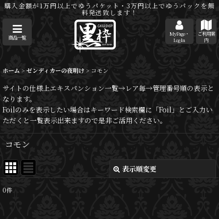
購入金額が1万円以上でゆうパケット・3万円以上でゆうパックを無
料発送致します！
MyPage・
ご利用案
商品一覧
Log-In
内
ホーム
>
ゼンディカーの夜明け
>
コモン
サイトの仕様上エキスパンション一覧→レア毎→管理番号順の表示と
なります。
Foilのみを表示したい場合はキーワード検索欄に「Foil」とご入力い
ただくと一覧表示出来ますので是非ご活用ください。
コモン
表示順変更
閉じる
0
件
表示数
: