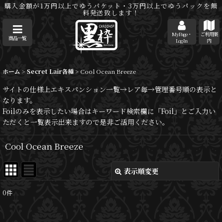
購入金額が1万円以上でゆうパケット・3万円以上でゆうパックを無
料発送致します！
MyPage・
ご利用案
商品一覧
Log-In
内
ホーム
>
Secret Lair各種
>
Cool Ocean Breeze
サイトの仕様上エキスパンション一覧→レア毎→管理番号順の表示と
なります。
Foilのみを表示したい場合はキーワード検索欄に「Foil」とご入力い
ただくと一覧表示出来ますので是非ご活用ください。
Cool Ocean Breeze
表示順変更
閉じる
0
件
表示数
: