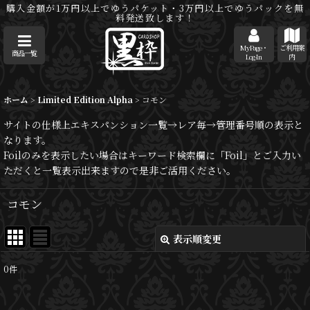
購入金額が1万円以上でゆうパケット・3万円以上でゆうパックを無
料発送致します！
MyPage・
ご利用案
商品一覧
Log-In
内
ホーム
>
Limited Edition Alpha
>
コモン
サイトの仕様上エキスパンション一覧→レア毎→管理番号順の表示と
なります。
Foilのみを表示したい場合はキーワード検索欄に「Foil」とご入力い
ただくと一覧表示出来ますので是非ご活用ください。
コモン
表示順変更
閉じる
0
件
表示数
: