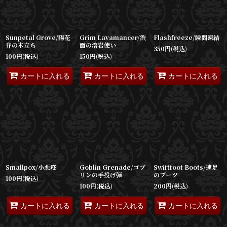
Sunpetal Grove/陽花
Grim Lavamancer/渋
Flashfreeze/瞬間凍結
弁の木立ち
面の溶岩使い
350
円
(税込)
100
円
(税込)
150
円
(税込)
カートに入れる
カートに入れる
カートに入れる
Smallpox/小悪疫
Goblin Grenade/ゴブ
Swiftfoot Boots/速足
リンの手投げ弾
のブーツ
100
円
(税込)
100
円
(税込)
200
円
(税込)
カートに入れる
カートに入れる
カートに入れる