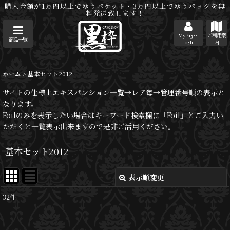
購入金額が1万円以上でゆうパケット・3万円以上でゆうパックを無
料発送致します！
MyPage・
ご利用案
商品一覧
Log-In
内
ホーム
>
基本セット2012
サイトの仕様上エキスパンション一覧→レア毎→管理番号順の表示と
なります。
Foilのみを表示したい場合はキーワード検索欄に「Foil」とご入力い
ただくと一覧表示出来ますので是非ご活用ください。
基本セット2012
表示順変更
閉じる
32
件
サブカテゴリ
: