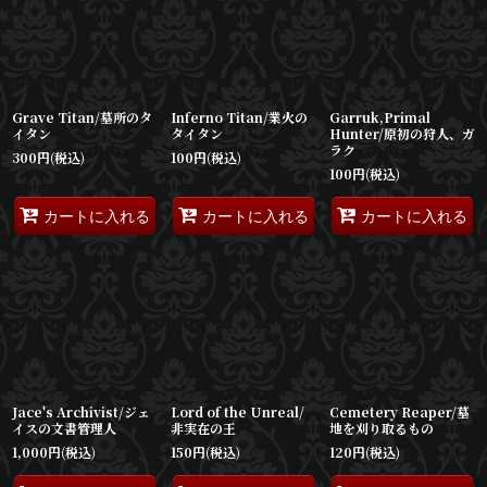
表示数
:
並び順
:
Grave Titan/墓所のタ
Inferno Titan/業火の
Garruk,Primal
絞り込む
イタン
タイタン
Hunter/原初の狩人、ガ
ラク
300
円
(税込)
100
円
(税込)
100
円
(税込)
カートに入れる
カートに入れる
カートに入れる
Jace's Archivist/ジェ
Lord of the Unreal/
Cemetery Reaper/墓
イスの文書管理人
非実在の王
地を刈り取るもの
1,000
円
(税込)
150
円
(税込)
120
円
(税込)