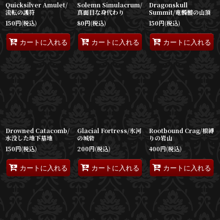
Quicksilver Amulet/
Solemn Simulacrum/
Dragonskull
流転の護符
真面目な身代わり
Summit/竜髑髏の山頂
150
円
(税込)
80
円
(税込)
150
円
(税込)
カートに入れる
カートに入れる
カートに入れる
Drowned Catacomb/
Glacial Fortress/氷河
Rootbound Crag/根縛
水没した地下墓地
の城砦
りの岩山
150
円
(税込)
200
円
(税込)
400
円
(税込)
カートに入れる
カートに入れる
カートに入れる