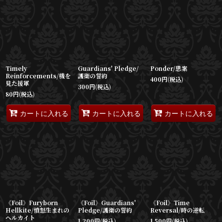
Timely
Guardians' Pledge/
Ponder/思案
Reinforcements/機を
護衛の誓約
400
円
(税込)
見た援軍
300
円
(税込)
80
円
(税込)
カートに入れる
カートに入れる
カートに入れる
《Foil》Furyborn
《Foil》Guardians'
《Foil》Time
Hellkite/憤怒生まれの
Pledge/護衛の誓約
Reversal/時の逆転
ヘルカイト
1,200
円
(税込)
1,500
円
(税込)