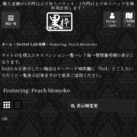
購入金額が1万円以上でゆうパケット・3万円以上でゆうパックを無
料発送致します！
MyPage・
ご利用案
商品一覧
Log-In
内
ホーム
>
Secret Lair各種
>
Featuring: Peach Momoko
サイトの仕様上エキスパンション一覧→レア毎→管理番号順の表示と
なります。
Foilのみを表示したい場合はキーワード検索欄に「Foil」とご入力い
ただくと一覧表示出来ますので是非ご活用ください。
Featuring: Peach Momoko
表示順変更
閉じる
0
件
表示数
: