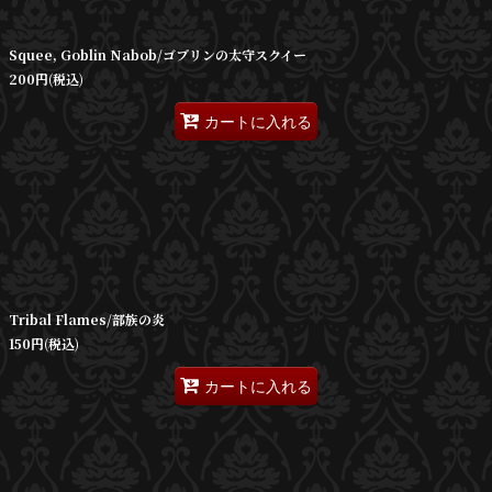
絞り込む
Squee, Goblin Nabob/ゴブリンの太守スクイー
200
円
(税込)
カートに入れる
Tribal Flames/部族の炎
150
円
(税込)
カートに入れる