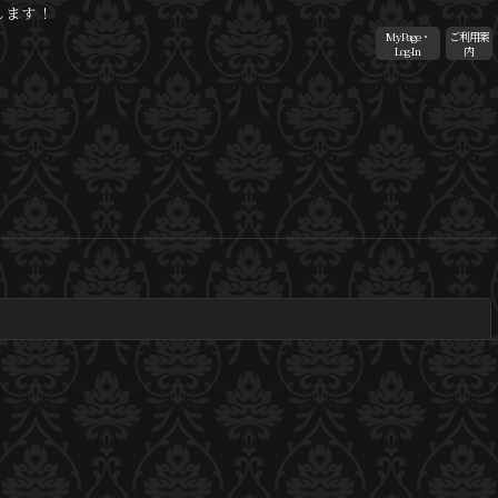
します！
MyPage・
ご利用案
Log-In
内
閉じる