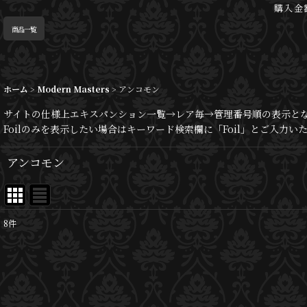
購入金
商品一覧
ホーム
>
Modern Masters
>
アンコモン
サイトの仕様上エキスパンション一覧→レア毎→管理番号順の表示と
Foilのみを表示したい場合はキーワード検索欄に「Foil」とご入力
アンコモン
8
件
表示数
:
並び順
: