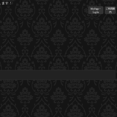
します！
MyPage・
ご利用案
Log-In
内
閉じる