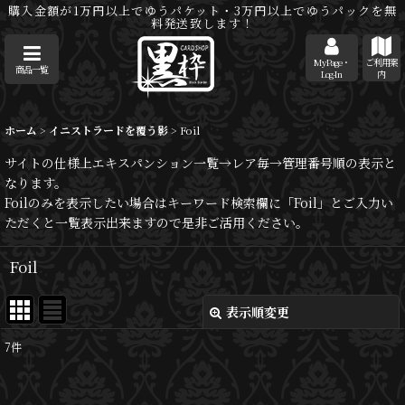
購入金額が1万円以上でゆうパケット・3万円以上でゆうパックを無
料発送致します！
MyPage・
ご利用案
商品一覧
Log-In
内
ホーム
>
イニストラードを覆う影
>
Foil
サイトの仕様上エキスパンション一覧→レア毎→管理番号順の表示と
なります。
Foilのみを表示したい場合はキーワード検索欄に「Foil」とご入力い
ただくと一覧表示出来ますので是非ご活用ください。
Foil
表示順変更
閉じる
7
件
表示数
: