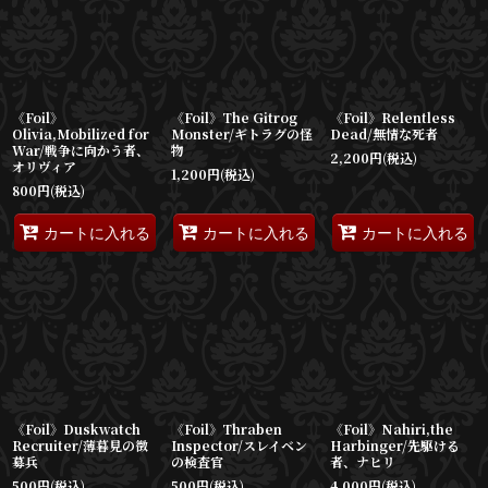
並び順
:
絞り込む
《Foil》
《Foil》The Gitrog
《Foil》Relentless
Olivia,Mobilized for
Monster/ギトラグの怪
Dead/無情な死者
War/戦争に向かう者、
物
2,200
円
(税込)
オリヴィア
1,200
円
(税込)
800
円
(税込)
カートに入れる
カートに入れる
カートに入れる
《Foil》Duskwatch
《Foil》Thraben
《Foil》Nahiri,the
Recruiter/薄暮見の徴
Inspector/スレイベン
Harbinger/先駆ける
募兵
の検査官
者、ナヒリ
500
円
(税込)
500
円
(税込)
4,000
円
(税込)