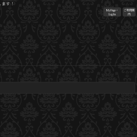
します！
MyPage・
ご利用案
Log-In
内
閉じる