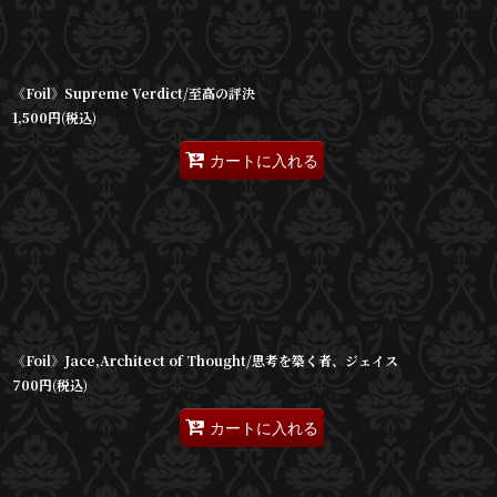
《Foil》Supreme Verdict/至高の評決
1,500
円
(税込)
カートに入れる
《Foil》Jace,Architect of Thought/思考を築く者、ジェイス
700
円
(税込)
カートに入れる