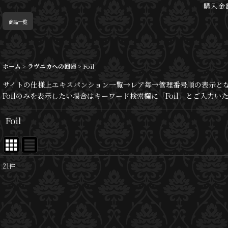
購入金
商品一覧
ホーム
>
ラヴニカへの回帰
>
Foil
サイトの仕様上エキスパンション一覧→レア毎→管理番号順の表示と
Foilのみを表示したい場合はキーワード検索欄に「Foil」とご入力
Foil
21
件
表示数
:
並び順
: