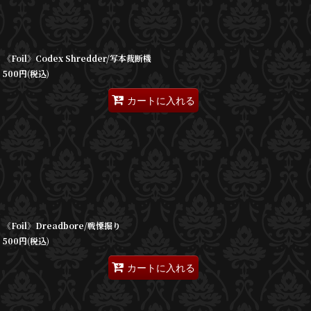
《Foil》Codex Shredder/写本裁断機
500
円
(税込)
カートに入れる
《Foil》Dreadbore/戦慄掘り
500
円
(税込)
カートに入れる