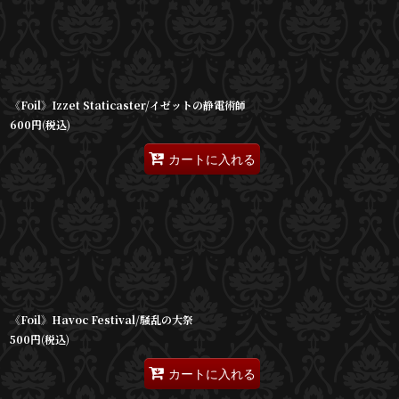
《Foil》Izzet Staticaster/イゼットの静電術師
600
円
(税込)
カートに入れる
《Foil》Havoc Festival/騒乱の大祭
500
円
(税込)
カートに入れる