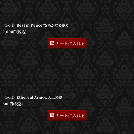
《Foil》Rest in Peace/安らかなる眠り
2,000
円
(税込)
カートに入れる
《Foil》Ethereal Armor/天上の鎧
600
円
(税込)
カートに入れる