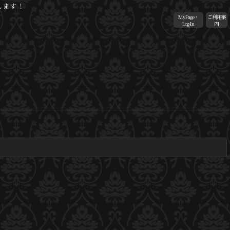
します！
MyPage・
ご利用案
Log-In
内
閉じる