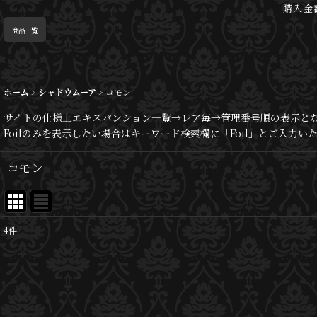
購入金
商品一覧
ホーム
>
シャドウムーア
>
コモン
サイトの仕様上エキスパンション一覧→レア毎→管理番号順の表示と
Foilのみを表示したい場合はキーワード検索欄に「Foil」とご入力
コモン
4
件
表示数
:
並び順
: